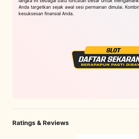
langka ini sebagai batu loncatan besar untuk mengamank
Anda targetkan sejak awal sesi permainan dimulai. Kombin
kesuksesan finansial Anda.
Ratings & Reviews