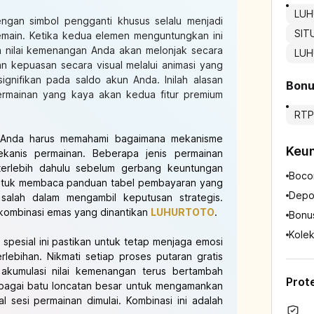
LUH
ngan simbol pengganti khusus selalu menjadi
SIT
emain. Ketika kedua elemen menguntungkan ini
a nilai kemenangan Anda akan melonjak secara
LUH
an kepuasan secara visual melalui animasi yang
nifikan pada saldo akun Anda. Inilah alasan
Bon
rmainan yang kaya akan kedua fitur premium
RTP
ni Anda harus memahami bagaimana mekanisme
Keun
kanis permainan. Beberapa jenis permainan
erlebih dahulu sebelum gerbang keuntungan
Bocor
g untuk membaca panduan tabel pembayaran yang
Depo
alah dalam mengambil keputusan strategis.
kombinasi emas yang dinantikan
LUHURTOTO
.
Bonu
Kole
pesial ini pastikan untuk tetap menjaga emosi
lebihan. Nikmati setiap proses putaran gratis
akumulasi nilai kemenangan terus bertambah
Prot
sebagai batu loncatan besar untuk mengamankan
 sesi permainan dimulai. Kombinasi ini adalah