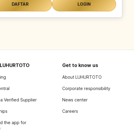
DAFTAR
LOGIN
n LUHURTOTO
Get to know us
ling
About LUHURTOTO
ntral
Corporate responsibility
 Verified Supplier
News center
hips
Careers
d the app for
s