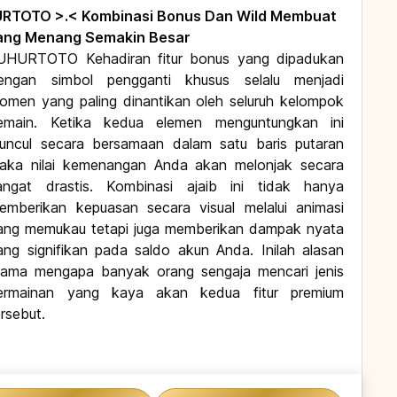
RTOTO >.< Kombinasi Bonus Dan Wild Membuat
ang Menang Semakin Besar
UHURTOTO
Kehadiran fitur bonus yang dipadukan
engan simbol pengganti khusus selalu menjadi
omen yang paling dinantikan oleh seluruh kelompok
emain. Ketika kedua elemen menguntungkan ini
uncul secara bersamaan dalam satu baris putaran
aka nilai kemenangan Anda akan melonjak secara
angat drastis. Kombinasi ajaib ini tidak hanya
emberikan kepuasan secara visual melalui animasi
ang memukau tetapi juga memberikan dampak nyata
ang signifikan pada saldo akun Anda. Inilah alasan
tama mengapa banyak orang sengaja mencari jenis
ermainan yang kaya akan kedua fitur premium
ersebut.