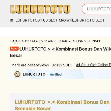
iphones 16
What are you
LUHURTOTO
torras phone
samsung not
LUHURTOTO
SITUS SLOT MAXWIN
LUHURTOTO SLOT
iphones 15 p
LUHURTOTO
SLOT MAXWIN
LUHURTOTO LINK ALTERNATIF
LUHURTOTO >.< Kombinasi Bonus Dan Wi
Besar
#1
Situs Slot Online 
There are best reviews
32.123 SOLD
LUHURTOTO

Previous slide
Next slide
LUHURTOTO >.< Kombinasi Bonus Dan
Semakin Besar