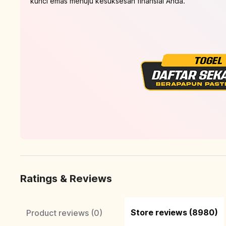
kunci emas menuju kesuksesan finansial Anda.
Ratings & Reviews
Store reviews (8980)
Product reviews (0)