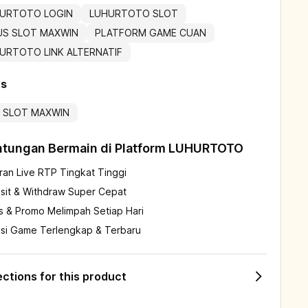
URTOTO LOGIN
LUHURTOTO SLOT
US SLOT MAXWIN
PLATFORM GAME CUAN
URTOTO LINK ALTERNATIF
us
 SLOT MAXWIN
tungan Bermain di Platform LUHURTOTO
an Live RTP Tingkat Tinggi
sit & Withdraw Super Cepat
s & Promo Melimpah Setiap Hari
ksi Game Terlengkap & Terbaru
ections for this product