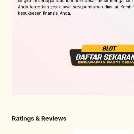
langka ini sebagai batu loncatan besar untuk mengamank
Anda targetkan sejak awal sesi permainan dimulai. Kombin
kesuksesan finansial Anda.
Ratings & Reviews