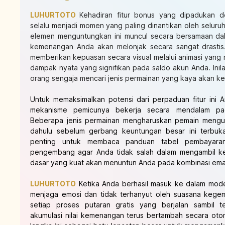
LUHURTOTO
Kehadiran fitur bonus yang dipadukan 
selalu menjadi momen yang paling dinantikan oleh selur
elemen menguntungkan ini muncul secara bersamaan dala
kemenangan Anda akan melonjak secara sangat drastis. 
memberikan kepuasan secara visual melalui animasi yang
dampak nyata yang signifikan pada saldo akun Anda. Ini
orang sengaja mencari jenis permainan yang kaya akan ked
Untuk memaksimalkan potensi dari perpaduan fitur ini
mekanisme pemicunya bekerja secara mendalam pad
Beberapa jenis permainan mengharuskan pemain mengump
dahulu sebelum gerbang keuntungan besar ini terbuka
penting untuk membaca panduan tabel pembayaran
pengembang agar Anda tidak salah dalam mengambil ke
dasar yang kuat akan menuntun Anda pada kombinasi ema
LUHURTOTO
Ketika Anda berhasil masuk ke dalam mode 
menjaga emosi dan tidak terhanyut oleh suasana kegem
setiap proses putaran gratis yang berjalan sambil 
akumulasi nilai kemenangan terus bertambah secara oto