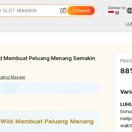
Deliver to:
 looking for?
 SLOT MAXWIN
Search
ID
 case
e 20 5g cover
LU
ro max
ld Membuat Peluang Menang Semakin
PRAG
88
Paling Maxwin
Vari
LUH
bonus
meli
 Wild Membuat Peluang Menang
waktu