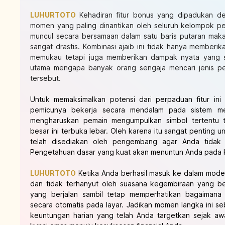
LUHURTOTO
Kehadiran fitur bonus yang dipadukan de
momen yang paling dinantikan oleh seluruh kelompok p
muncul secara bersamaan dalam satu baris putaran mak
sangat drastis. Kombinasi ajaib ini tidak hanya memberik
memukau tetapi juga memberikan dampak nyata yang sig
utama mengapa banyak orang sengaja mencari jenis pe
tersebut.
Untuk memaksimalkan potensi dari perpaduan fitur i
pemicunya bekerja secara mendalam pada sistem me
mengharuskan pemain mengumpulkan simbol tertentu t
besar ini terbuka lebar. Oleh karena itu sangat pentin
telah disediakan oleh pengembang agar Anda tidak s
Pengetahuan dasar yang kuat akan menuntun Anda pada 
LUHURTOTO
Ketika Anda berhasil masuk ke dalam mode s
dan tidak terhanyut oleh suasana kegembiraan yang ber
yang berjalan sambil tetap memperhatikan bagaimana 
secara otomatis pada layar. Jadikan momen langka ini 
keuntungan harian yang telah Anda targetkan sejak awal