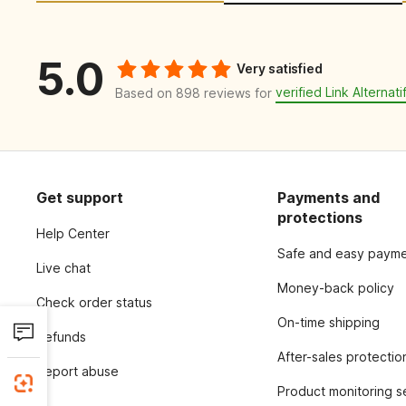
5.0
Very satisfied
verified Link Alternati
Based on 898 reviews for
Get support
Payments and
protections
Help Center
Safe and easy paym
Live chat
Money-back policy
Check order status
On-time shipping
Refunds
After-sales protectio
Report abuse
Product monitoring s