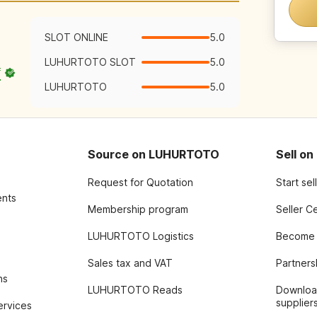
SLOT ONLINE
5.0
LUHURTOTO SLOT
5.0
f
LUHURTOTO
5.0
Source on LUHURTOTO
Sell o
Request for Quotation
Start sel
ents
Membership program
Seller Ce
LUHURTOTO Logistics
Become a
Sales tax and VAT
Partners
ns
LUHURTOTO Reads
Downloa
supplier
ervices