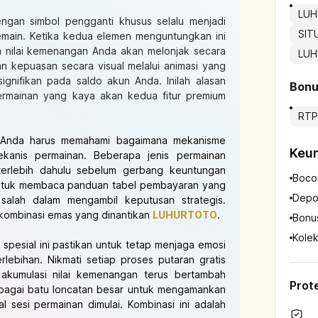
LUH
ngan simbol pengganti khusus selalu menjadi
SIT
emain. Ketika kedua elemen menguntungkan ini
a nilai kemenangan Anda akan melonjak secara
LUH
an kepuasan secara visual melalui animasi yang
nifikan pada saldo akun Anda. Inilah alasan
Bon
rmainan yang kaya akan kedua fitur premium
RTP
ni Anda harus memahami bagaimana mekanisme
Keun
kanis permainan. Beberapa jenis permainan
erlebih dahulu sebelum gerbang keuntungan
Bocor
g untuk membaca panduan tabel pembayaran yang
Depo
alah dalam mengambil keputusan strategis.
kombinasi emas yang dinantikan
LUHURTOTO
.
Bonu
Kole
pesial ini pastikan untuk tetap menjaga emosi
lebihan. Nikmati setiap proses putaran gratis
akumulasi nilai kemenangan terus bertambah
Prot
sebagai batu loncatan besar untuk mengamankan
 sesi permainan dimulai. Kombinasi ini adalah