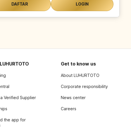
DAFTAR
LOGIN
n LUHURTOTO
Get to know us
ling
About LUHURTOTO
ntral
Corporate responsibility
 Verified Supplier
News center
hips
Careers
d the app for
s